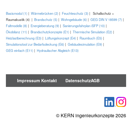
Basismodul (1)
|
Wärmebrücken (2)
|
Feuchteschutz (3)
|
Schallschutz +
Raumakustik (4)
|
Brandschutz (5)
|
Wohngebäude (6)
|
GEG DIN V 18599 (7)
|
Faltmodelle (8)
|
Energieberatung (9)
|
Sanierungsfahrplan iSFP (10)
|
Ökobilanz (11)
|
Brandschutzkonzepte (E1)
|
Thermische Simulation (E2)
|
Heizlastberechnung (E3)
|
Lüftungskonzept (E4)
|
Raumbuch (E5)
|
Simulationstool zur Bedarfsdeckung (E6)
|
Gebäudesimulation (E9)
|
GEG einfach (E11)
|
Hydraulischer Abgleich (E13)
Impressum
Kontakt
Datenschutz
AGB
© KERN ingenieurkonzepte 2026