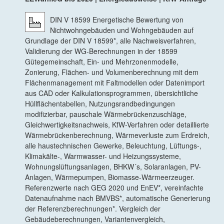
DIN V 18599 Energetische Bewertung von
Nichtwohngebäuden und Wohngebäuden auf
Grundlage der DIN V 18599*, alle Nachweisverfahren,
Validierung der WG-Berechnungen in der 18599
Gütegemeinschaft, Ein- und Mehrzonenmodelle,
Zonierung, Flächen- und Volumenberechnung mit dem
Flächenmanagement mit Faltmodellen oder Datenimport
aus CAD oder Kalkulationsprogrammen, übersichtliche
Hüllflächentabellen, Nutzungsrandbedingungen
modifizierbar, pauschale Wärmebrückenzuschläge,
Gleichwertigkeitsnachweis, KfW-Verfahren oder detaillierte
Wärmebrückenberechnung, Wärmeverluste zum Erdreich,
alle haustechnischen Gewerke, Beleuchtung, Lüftungs-,
Klimakälte-, Warmwasser- und Heizungssysteme,
Wohnungslüftungsanlagen, BHKW´s, Solaranlagen, PV-
Anlagen, Wärmepumpen, Biomasse-Wärmeerzeuger.
Referenzwerte nach GEG 2020 und EnEV*, vereinfachte
Datenaufnahme nach BMVBS*, automatische Generierung
der Referenzberechnungen*. Vergleich der
Gebäudeberechnungen, Variantenvergleich,