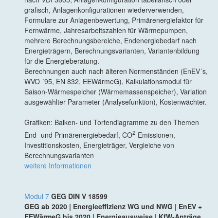
grafisch, Anlagenkonfigurationen wiederverwenden,
Formulare zur Anlagenbewertung, Primärenergiefaktor für
Fernwärme, Jahresarbeitszahlen für Wärmepumpen,
mehrere Berechnungsbereiche, Endenergiebedarf nach
Energieträgern, Berechnungsvarianten, Variantenbildung
für die Energieberatung.
Berechnungen auch nach älteren Normenständen (EnEV´s,
WVO ´95, EN 832, EEWärmeG), Kalkulationsmodul für
Saison-Wärmespeicher (Wärmemassenspeicher), Variation
ausgewählter Parameter (Analysefunktion), Kostenwächter.
Grafiken: Balken- und Tortendiagramme zu den Themen
2
End- und Primärenergiebedarf, CO
-Emissionen,
Investitionskosten, Energieträger, Vergleiche von
Berechnungsvarianten
weitere Informationen
Modul 7
GEG DIN V 18599
GEG ab 2020 | Energieeffizienz WG und NWG | EnEV +
EEWärmeG bis 2020 | Energieausweise | KfW-Anträge