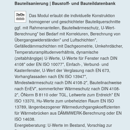
Bauteilsanierung | Baustoff- und Bauteildatenbank
Das Modul erlaubt die individuelle Konstruktion
homogener und geschichteter Bauteilquerschnitte
ggf. mit Rahmenanteilen, Bauteilwärmeschutz, U-Wert-
Berechnung* bei Bedarf mit Korrekturen, Berechnung von
Übergangswiderständen* und Luftschichten*,
Gefälledämmschichten mit Dachgeometrie, Umkehrdächer,
Temperaturamplitudenverhältnis, dynamische
(zeitabhängige) U-Werte, U-Werte für Fenster nach DIN
4108* oder EN ISO 10077*, Einfach-, Verbund- und
Kastenfenster, U-Wert der Verglasung nach EN 673,
Vorhangfassaden nach EN ISO 13947*,
Mindestwärmeschutz nach DIN 4108-2*, Bauteilnachweise
nach EnEV*, sommerlicher Wärmeschutz nach DIN 4108-
2*, ÖNorm B 8110 oder TGL, Leitwerte zum Erdreich* EN
ISO 13370, Hu-Werte zum unbeheizten Raum EN ISO
13789, längenbezogener Wärmedurchgangskoeffizienten
für Wärmebrücken aus DÄMMWERK-Berechnung oder EN
ISO 14638.
Energieberatung: U-Werte im Bestand, Vorschlag zur