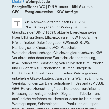
Modul 6
Wohngebäude
Energieeffizienz WG | DIN V 18599 + DIN V 4108-6 |
GEG | Energieausweise | KfW-Anträge
Alle Nachweisverfahren nach GEG 2020
(Novellierung 2023) für Wohngebäude auf
Grundlage der DIN V 18599, aktuelle Energieausweise*,
Plausibilitätsprüfung, Effizienzklassen, KfW-Programme*,
KfW-onlinetool, Datenübergabe, EWärmeG BaWü,
Hamburgische KlimaschutzVO. Pauschale
Wärmebrückenzuschläge, Gleichwertigkeitsnachweis, KfW-
Verfahren oder detaillierte Wärmebrückenberechnung,
KfW-Formblätter, Bilanzierung von Leitwerten zum Erdreich
und Hu-Werten zu unbeheizten Räumen, integrierte
Heizflächen, Heizunterbrechung, solare Wärmegewinne,
unbeheizte Glasvorbauten, transparente Wärmedämmung,
Vereinfachungen zur Datenaufnahme im Bestand (BMVBS),
GEG-Referenzberechnung*, detaillierte oder vereinfachte
Erfassung der Anlagentechnik, Diagramm-, Tabellen- und
ausführliche Verfahren mit Hersteller-daten für Heizkessel,
Wärmepumpen, Solaranlagen (...), Produktdaten-Import
nach VDI 3805, Anlagenkonfiguration tabellarisch oder