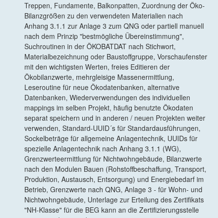
Treppen, Fundamente, Balkonpatten, Zuordnung der Öko-
Bilanzgrößen zu den verwendeten Materialien nach
Anhang 3.1.1 zur Anlage 3 zum QNG oder partiell manuell
nach dem Prinzip "bestmögliche Übereinstimmung",
Suchroutinen in der ÖKOBATDAT nach Stichwort,
Materialbezeichnung oder Baustoffgruppe, Vorschaufenster
mit den wichtigsten Werten, freies Editieren der
Ökobilanzwerte, mehrgleisige Massenermittlung,
Leseroutine für neue Ökodatenbanken, alternative
Datenbanken, Wiederverwendungen des individuellen
mappings im selben Projekt, häufig benutzte Ökodaten
separat speichern und in anderen / neuen Projekten weiter
verwenden, Standard-UUID´s für Standardausführungen,
Sockelbeträge für allgemeine Anlagentechnik, UUIDs für
spezielle Anlagentechnik nach Anhang 3.1.1 (WG),
Grenzwerteermittlung für Nichtwohngebäude, Bilanzwerte
nach den Modulen Bauen (Rohstoffbeschaffung, Transport,
Produktion, Austausch, Entsorgung) und Energiebedarf im
Betrieb, Grenzwerte nach QNG, Anlage 3 - für Wohn- und
Nichtwohngebäude, Unterlage zur Erteilung des Zertifikats
"NH-Klasse" für die BEG kann an die Zertifizierungsstelle